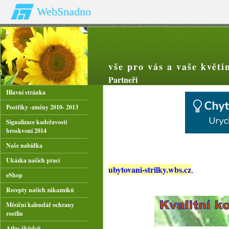
WebSnadno
vše pro vás a vaše květi
Partneři
Hlavní stránka
Postřiky -změny 2010- 2013
Signalizace kadeřavosti
broskvoní 2014
Naše nabídka
Ukázka našich prací
ubytovani-strilky.wbs.cz
,
eShop
Recepty našich zákazníků
Měsíční kalendář ochrany
rostlin
Atlas škůdců